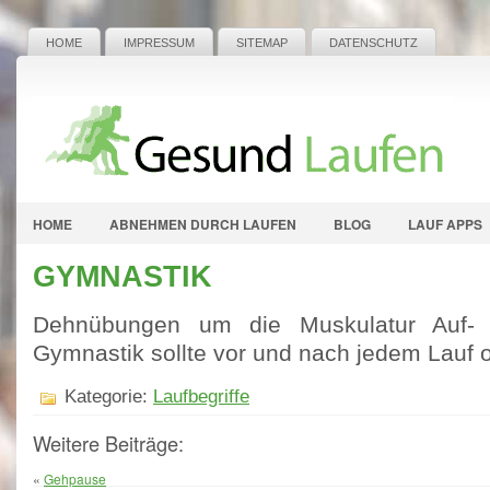
HOME
IMPRESSUM
SITEMAP
DATENSCHUTZ
HOME
ABNEHMEN DURCH LAUFEN
BLOG
LAUF APPS
GYMNASTIK
Dehnübungen um die Muskulatur Auf-
Gymnastik sollte vor und nach jedem Lauf ob
Kategorie:
Laufbegriffe
Weitere Beiträge:
«
Gehpause