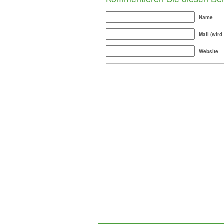
Name
Mail (wird
Website