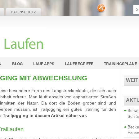
DATENSCHUTZ
N
BLOG
LAUF APPS
LAUFBEGRIFFE
TRAININGSPLÄNE
GGING MIT ABWECHSLUNG
WEI
st eine besondere Form des Langstreckenlaufs, die sich auch
theit erfreut. Man läuft abseits von asphaltierten Straßen
AKT
inmitten der Natur. Da dort die Böden grober sind und
erden müssen, ist Trailjogging ein gutes Training für den
Schwit
 Trailjogging in diesem Artikel näher vor.
Schlü
Becke
raillaufen
Hause