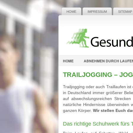
HOME
IMPRESSUM
SITEMAP
HOME
ABNEHMEN DURCH LAUFE
TRAILJOGGING – JO
Trailjogging oder auch Traillaufen i
in Deutschland immer größerer Belieb
auf abwechslungsreichen Strecken 
natürliche Hindernisse überwinden w
ganzen Körper.
Wir stellen Euch das
Das richtige Schuhwerk fürs T