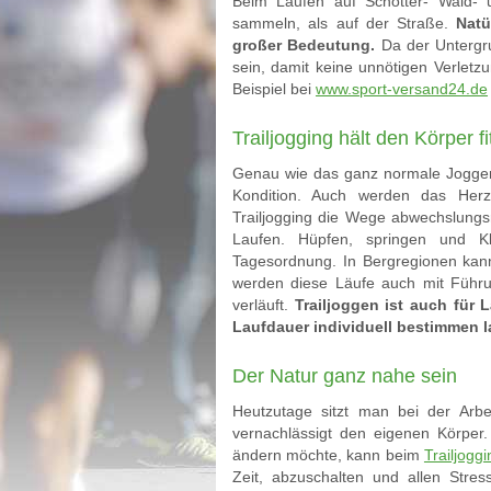
Beim Laufen auf Schotter- Wald
sammeln, als auf der Straße.
Natü
großer Bedeutung.
Da der Untergru
sein, damit keine unnötigen Verlet
Beispiel bei
www.sport-versand24.de
Trailjogging hält den Körper f
Genau wie das ganz normale Joggen i
Kondition. Auch werden das Herz
Trailjogging die Wege abwechslungsr
Laufen. Hüpfen, springen und K
Tagesordnung. In Bergregionen kann
werden diese Läufe auch mit Führu
verläuft.
Trailjoggen ist auch für
Laufdauer individuell bestimmen l
Der Natur ganz nahe sein
Heutzutage sitzt man bei der Arb
vernachlässigt den eigenen Körper
ändern möchte, kann beim
Trailjoggi
Zeit, abzuschalten und allen Stres