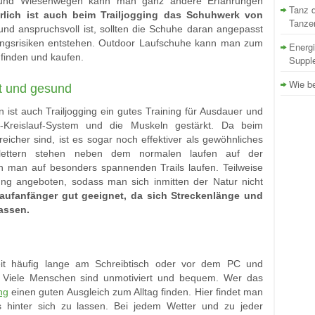
- und Wiesenwegen kann man ganz andere Erfahrungen
Tanz d
rlich ist auch beim Trailjogging das Schuhwerk von
Tanze
nd anspruchsvoll ist, sollten die Schuhe daran angepasst
zungsrisiken entstehen. Outdoor Laufschuhe kann man zum
Energi
finden und kaufen.
Supple
Wie be
it und gesund
st auch Trailjogging ein gutes Training für Ausdauer und
-Kreislauf-System und die Muskeln gestärkt. Da beim
eicher sind, ist es sogar noch effektiver als gewöhnliches
lettern stehen neben dem normalen laufen auf der
 man auf besonders spannenden Trails laufen. Teilweise
ng angeboten, sodass man sich inmitten der Natur nicht
 Laufanfänger gut geeignet, da sich Streckenlänge und
assen.
eit häufig lange am Schreibtisch oder vor dem PC und
. Viele Menschen sind unmotiviert und bequem. Wer das
ng
einen guten Ausgleich zum Alltag finden. Hier findet man
s hinter sich zu lassen. Bei jedem Wetter und zu jeder