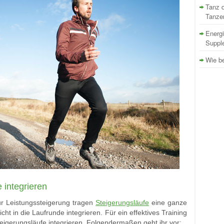
Tanz d
Tanze
Energi
Supple
Wie be
 integrieren
r Leistungssteigerung tragen
Steigerungsläufe
eine ganze
cht in die Laufrunde integrieren. Für ein effektives Training
 Steigerungsläufe integrieren. Folgendermaßen geht ihr vor: