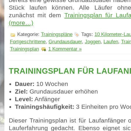
bereits eine gewisse Grundausdauer haben
Stück laufen können. Alle Läufer ohne
zunächst mit dem
Trainingsplan für Lau
(more…)
Kategorie:
Trainingspläne
Tags:
10 Kilometer-Lau
Fortgeschrittene
,
Grundausdauer
,
Joggen
,
Laufen
,
Trai
Trainingsplan
1 Kommentar »
TRAININGSPLAN FÜR LAUFA
Dauer:
10 Wochen
Ziel:
Grundausdauer erhöhen
Level:
Anfänger
Trainingshäufigkeit:
3 Einheiten pro Wo
Dieser Trainingsplan ist für Laufanfänger
Lauferfahrung gedacht. Ebenso eignet sic