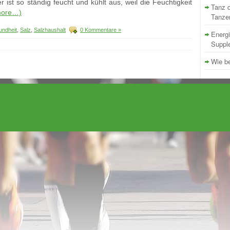
ist so ständig feucht und kühlt aus, weil die Feuchtigkeit
Tanz d
more…)
Tanze
ndheit
,
Salz
,
Salzhaushalt
0 Kommentare »
Energi
Supple
Wie be