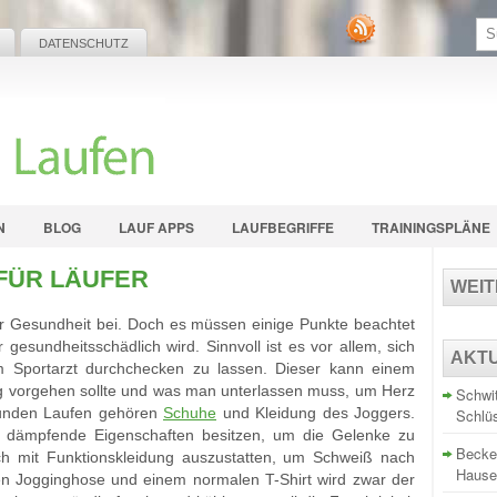
DATENSCHUTZ
N
BLOG
LAUF APPS
LAUFBEGRIFFE
TRAININGSPLÄNE
FÜR LÄUFER
WEI
ur Gesundheit bei. Doch es müssen einige Punkte beachtet
gesundheitsschädlich wird. Sinnvoll ist es vor allem, sich
AKT
m Sportarzt durchchecken zu lassen. Dieser kann einem
ng vorgehen sollte und was man unterlassen muss, um Herz
Schwit
unden Laufen gehören
Schuhe
und Kleidung des Joggers.
Schlü
 dämpfende Eigenschaften besitzen, um die Gelenke zu
Becke
ich mit Funktionskleidung auszustatten, um Schweiß nach
Hause
ten Jogginghose und einem normalen T-Shirt wird zwar der