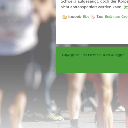
Schweiß aufgesaugt, doch der Körper 
nicht abtransportiert werden kann.
(
Kategorie:
Blog
Tags:
Ernährung
,
Gesu
Copyright ©
- Das Portal für Läufer & Jogger