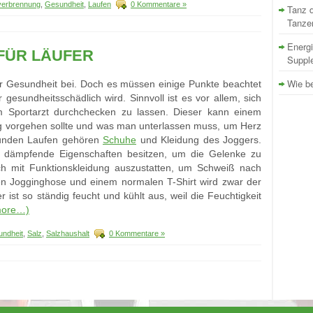
verbrennung
,
Gesundheit
,
Laufen
0 Kommentare »
Tanz d
Tanze
Energi
FÜR LÄUFER
Supple
Wie be
ur Gesundheit bei. Doch es müssen einige Punkte beachtet
gesundheitsschädlich wird. Sinnvoll ist es vor allem, sich
m Sportarzt durchchecken zu lassen. Dieser kann einem
ng vorgehen sollte und was man unterlassen muss, um Herz
unden Laufen gehören
Schuhe
und Kleidung des Joggers.
 dämpfende Eigenschaften besitzen, um die Gelenke zu
ich mit Funktionskleidung auszustatten, um Schweiß nach
ten Jogginghose und einem normalen T-Shirt wird zwar der
ist so ständig feucht und kühlt aus, weil die Feuchtigkeit
more…)
ndheit
,
Salz
,
Salzhaushalt
0 Kommentare »