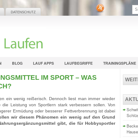
DATENSCHUTZ
N
BLOG
LAUF APPS
LAUFBEGRIFFE
TRAININGSPLÄNE
GSMITTEL IM SPORT – WAS
WEI
CH?
en ein wenig reißerisch. Dennoch liest man immer wieder
AKT
 die Leistung von Sportlern stark verbessern sollen. Von
Schwit
gerer Ermüdung oder besserer Fettverbrennung ist dabei
Schlü
wollen wir diesem Phänomen ein wenig auf den Grund
hrungsergänzungsmittel gibt, die für Hobbysportler
Becke
Hause