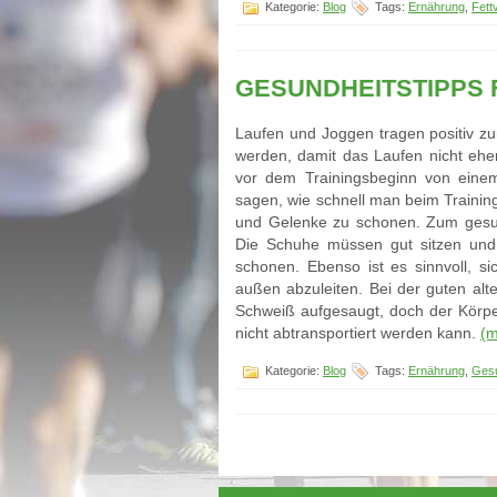
Kategorie:
Blog
Tags:
Ernährung
,
Fett
GESUNDHEITSTIPPS 
Laufen und Joggen tragen positiv z
werden, damit das Laufen nicht eher 
vor dem Trainingsbeginn von eine
sagen, wie schnell man beim Traini
und Gelenke zu schonen. Zum ges
Die Schuhe müssen gut sitzen und
schonen. Ebenso ist es sinnvoll, s
außen abzuleiten. Bei der guten al
Schweiß aufgesaugt, doch der Körper 
nicht abtransportiert werden kann.
(
Kategorie:
Blog
Tags:
Ernährung
,
Gesu