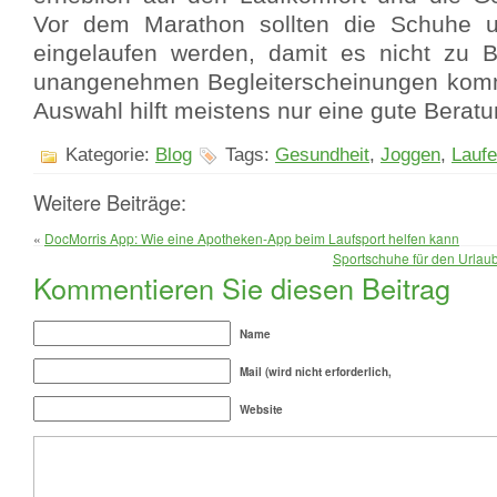
Vor dem Marathon sollten die Schuhe un
eingelaufen werden, damit es nicht zu 
unangenehmen Begleiterscheinungen kommt
Auswahl hilft meistens nur eine gute Beratu
Kategorie:
Blog
Tags:
Gesundheit
,
Joggen
,
Lauf
Weitere Beiträge:
«
DocMorris App: Wie eine Apotheken-App beim Laufsport helfen kann
Sportschuhe für den Urlau
Kommentieren Sie diesen Beitrag
Name
Mail (wird nicht erforderlich,
Website